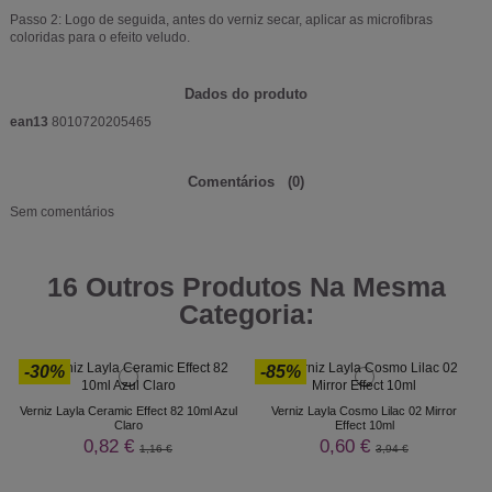
Passo 2: Logo de seguida, antes do verniz secar, aplicar as microfibras
coloridas para o efeito veludo.
Dados do produto
ean13
8010720205465
Comentários
(0)
Sem comentários
16 Outros Produtos Na Mesma
Categoria:
-30%
-85%
Verniz Layla Ceramic Effect 82 10ml Azul
Verniz Layla Cosmo Lilac 02 Mirror
Claro
Effect 10ml
0,82 €
0,60 €
1,16 €
3,94 €