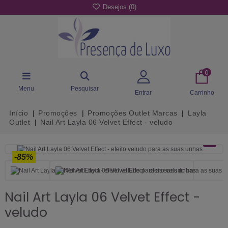
Desejos (
0
)
0
Menu
Pesquisar
Entrar
Carrinho
Início
Promoções
Promoções Outlet Marcas
Layla
Outlet
Nail Art Layla 06 Velvet Effect - veludo
-85%
Nail Art Layla 06 Velvet Effect -
veludo