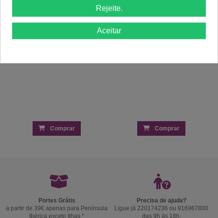
Rejeite.
Aceitar
Comprar
Comprar
Portes Grátis
Precisa de ajuda?
a partir de 39€ apenas para Península
Ligue já 220174236 ou 916967800
Ibérica exceto Ilhas *
das 9h às 18h.