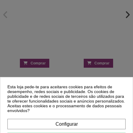
Comprar
Comprar
Clientes Que Compraram Este
Esta loja pede-te para aceitares cookies para efeitos de
Produto Também Compraram:
desempenho, redes sociais e publicidade. Os cookies de
publicidade e de redes sociais de terceiros são utilizados para
te oferecer funcionalidades sociais e anúncios personalizados.
Aceitas estes cookies e o processamento de dados pessoais
-29%
-29%
envolvidos?
Spider Gel 04 Ouro - Andreia
Professional
Cleanser Prep + Clean 1000ML - All In
Configurar
4,51 €
One Andreia
6,34 €
6,50 €
9,15 €