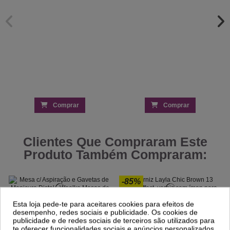
Comprar
Comprar
Clientes Que Compraram Este
Produto Também Compraram:
-85%
Esta loja pede-te para aceitares cookies para efeitos de
Mesa c/ Aspiração e Gavetas de
Verniz Layla Chic Brown 13 Magneffect
desempenho, redes sociais e publicidade. Os cookies de
Manicure Distal - Weelko
10ml
publicidade e de redes sociais de terceiros são utilizados para
325,00 €
0,60 €
3,94 €
te oferecer funcionalidades sociais e anúncios personalizados.