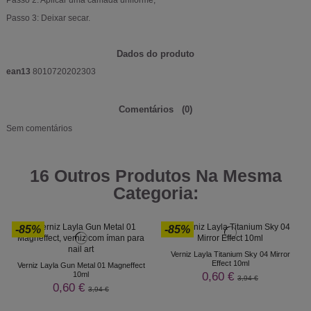
Passo 2: Aplicar uma camada uniforme;
Passo 3: Deixar secar.
Dados do produto
ean13
8010720202303
Comentários
(0)
Sem comentários
16 Outros Produtos Na Mesma
Categoria:
-85%
-85%
Verniz Layla Titanium Sky 04 Mirror
Effect 10ml
Verniz Layla Gun Metal 01 Magneffect
0,60 €
10ml
3,94 €
0,60 €
3,94 €