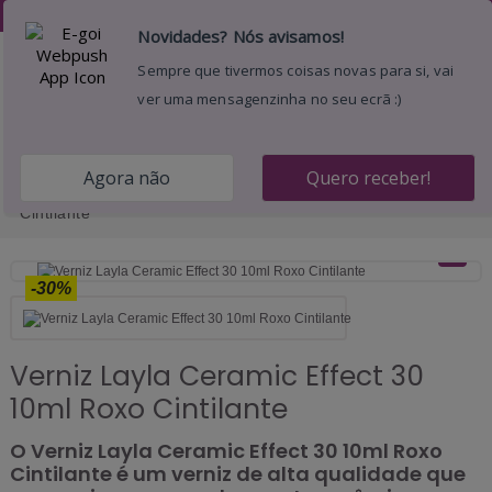
Desejos (
0
)
0
Menu
Pesquisar
Entrar
Carrinho
Início
Promoções
Promoções Outlet Marcas
Layla
Outlet
Verniz Layla Ceramic Effect 30 10ml Roxo
Cintilante
-30%
Verniz Layla Ceramic Effect 30
10ml Roxo Cintilante
O Verniz Layla Ceramic Effect 30 10ml Roxo
Cintilante é um verniz de alta qualidade que