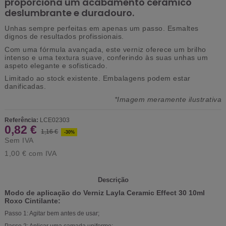
proporciona um acabamento cerâmico
deslumbrante e duradouro.
Unhas sempre perfeitas em apenas um passo. Esmaltes
dignos de resultados profissionais.
Com uma fórmula avançada, este verniz oferece um brilho
intenso e uma textura suave, conferindo às suas unhas um
aspeto elegante e sofisticado.
Limitado ao stock existente.
Embalagens podem estar
danificadas.
*Imagem meramente ilustrativa
Referência:
LCE02303
0,82 €
1,16 €
-30%
Sem IVA
1,00 €
com IVA
Descrição
Modo de aplicação do Verniz Layla Ceramic Effect 30 10ml
Roxo Cintilante:
Passo 1: Agitar bem antes de usar;