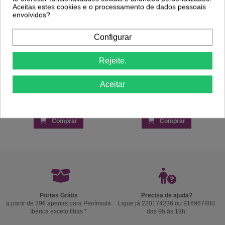
Aceitas estes cookies e o processamento de dados pessoais
envolvidos?
Configurar
Rejeite.
Aceitar
Comprar
Comprar
Portes Grátis
Precisa de ajuda?
a partir de 39€ apenas para Península
Ligue já 220174236 ou 916967800
Ibérica exceto Ilhas *
das 9h às 18h.