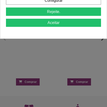
Configurar
Coloração 7 Louro Mate 100ml -
Kaycolor
3,36 €
Pó Descolorante Be Blond Deco Silver
Rejeite.
4,60 €
10 Tons 500ml - Emmebi
error_outline
This product is not
Aceitar
available.
Pedido de produto
10,94 €
14,58 €
Comprar
Comprar