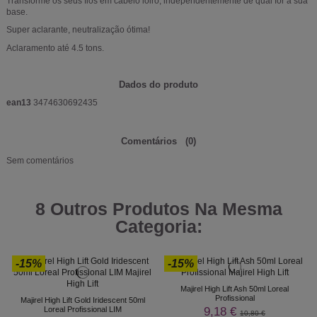
Transforme os seus fios em cabelo loiro, independentemente de qual for a sua
base.
Super aclarante, neutralização ótima!
Aclaramento até 4.5 tons.
Dados do produto
ean13
3474630692435
Comentários
(0)
Sem comentários
8 Outros Produtos Na Mesma
Categoria:
-15%
-15%
Majirel High Lift Ash 50ml Loreal
Profissional
Majirel High Lift Gold Iridescent 50ml
9,18 €
Loreal Profissional LIM
10,80 €