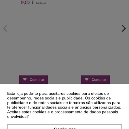
9,82 €
11,55 €
Comprar
Comprar
Esta loja pede-te para aceitares cookies para efeitos de
desempenho, redes sociais e publicidade. Os cookies de
Clientes Que Compraram Este
publicidade e de redes sociais de terceiros são utilizados para
Produto Também Compraram:
te oferecer funcionalidades sociais e anúncios personalizados.
Aceitas estes cookies e o processamento de dados pessoais
envolvidos?
-25%
-27%