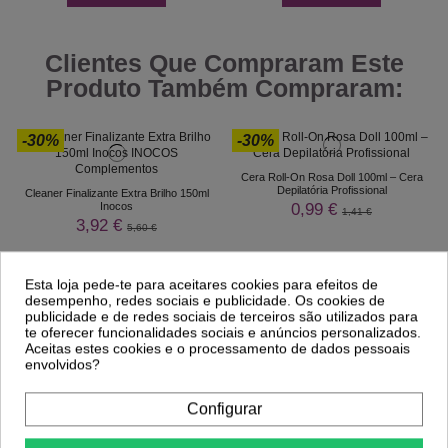
Clientes Que Compraram Este
Produto Também Compraram:
-30%
-30%
Cera Roll-On Rosa Doll 100ml – Cera
Depilatória Profissional
Cleaner Finalizante Extra Brilho 150ml
0,99 €
Inocos
1,41 €
3,92 €
5,60 €
Esta loja pede-te para aceitares cookies para efeitos de
desempenho, redes sociais e publicidade. Os cookies de
publicidade e de redes sociais de terceiros são utilizados para
te oferecer funcionalidades sociais e anúncios personalizados.
Aceitas estes cookies e o processamento de dados pessoais
envolvidos?
Configurar