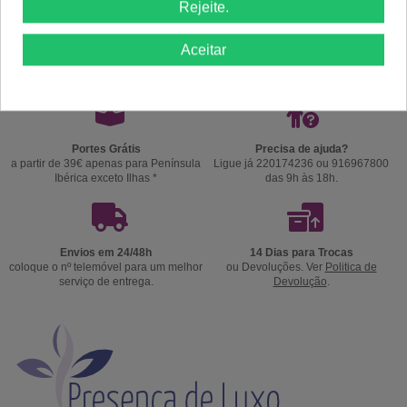
Rejeite.
Comprar
Comprar
Aceitar
Portes Grátis
Precisa de ajuda?
a partir de 39€ apenas para Península
Ligue já 220174236 ou 916967800
Ibérica exceto Ilhas *
das 9h às 18h.
Envios em 24/48h
14 Dias para Trocas
coloque o nº telemóvel para um melhor
ou Devoluções. Ver
Politica de
serviço de entrega.
Devolução
.