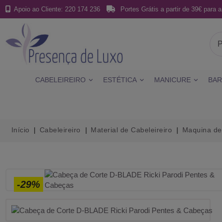
Apoio ao Cliente: 220 174 236
Portes Grátis a partir de 39€ para a
CABELEIREIRO
ESTÉTICA
MANICURE
BAR
Início
Cabeleireiro
Material de Cabeleireiro
Maquina de
-29%