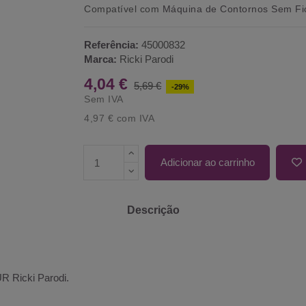
Compatível com
Máquina de Contornos Sem F
Referência:
45000832
Marca:
Ricki Parodi
4,04 €
5,69 €
-29%
Sem IVA
4,97 €
com IVA
Adicionar ao carrinho
Descrição
 Ricki Parodi
.