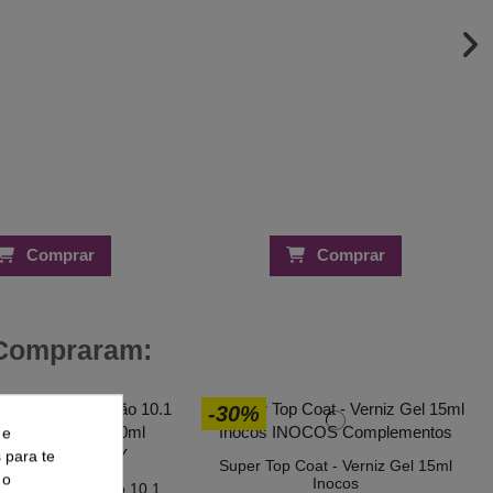
Comprar
Comprar
 Compraram:
-30%
 e
s para te
Super Top Coat - Verniz Gel 15ml
 o
Inocos
a cabelo Coloração 10.1