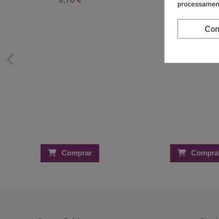
2,50 
processament
Con
Comprar
Compra