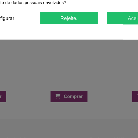
€
o de dados pessoais envolvidos?
Fixação Flexível 200ml – Flexibilidade
Loiro Cinza 
e Volume Natural
10,93 €
11,50 €
figurar
Rejeite.
Acei
r
Comprar