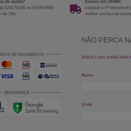
sa de ajuda?
Envios em 24/48h
 já 220174236 ou 916967800
coloque o nº telemóvel
h às 18h.
melhor serviço de entre
ODOS DE PAGAMENTO
SEGURANÇA