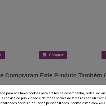
r
Comprar
ue Compraram Este Produto Também
-5%
-28%
e-te para aceitares cookies para efeitos de desempenho, redes sociais
Os cookies de publicidade e de redes sociais de terceiros são utilizado
ito Madeira
ionalidades sociais e anúncios personalizados. Aceitas estes cookies e
Schwarzkopf Silhouette Espuma
Tinta par