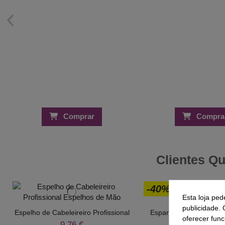
Comprar
Compra
Clientes Q
-40%
Esta loja ped
publicidade. 
Espelho de Cabeleireiro Profissional
Espanador Plástico Efe
oferecer func
9,76 €
1,50 €