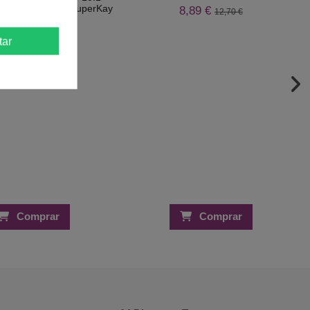
Platinado 180ml SuperKay
8,89 €
12,70 €
4,09 €
5,67 €
tar
Comprar
Comprar