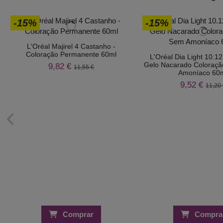
-15%
-15%
L'Oréal Majirel 4 Castanho -
Coloração Permanente 60ml
L'Oréal Dia Light 10.1
Gelo Nacarado Coloraçã
9,82 €
11,55 €
Amoníaco 60
9,52 €
11,20 
Comprar
Compra