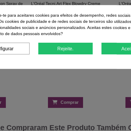
sign Spray de
L'Oréal Tecni.Art Flex Blowdry Creme
L'Oréa
a 200ml
Leave-in 10-em-1 150ml
Termofix
13,46 €
1
e-te para aceitares cookies para efeitos de desempenho, redes sociais
 €
14,95 €
Os cookies de publicidade e de redes sociais de terceiros são utilizado
ionalidades sociais e anúncios personalizados. Aceitas estes cookies e
o de dados pessoais envolvidos?
figurar
Rejeite.
Acei
r
Comprar
ue Compraram Este Produto Também