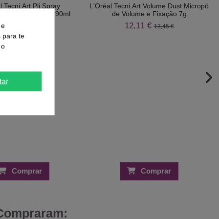
l Tecni.Art Pli Spray
L'Oréal Tecni.Art Volume Dust Micropó
ador de Memória 190ml
de Volume e Fixação 7g
2,96 €
12,11 €
 e
14,40 €
13,45 €
s para te
 o
tar
Comprar
Comprar
 Compraram: