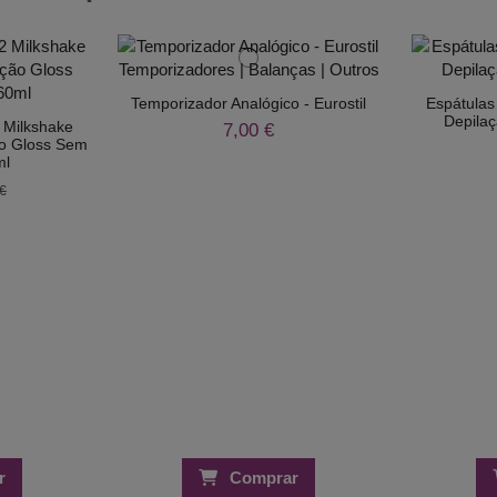
Temporizador Analógico - Eurostil
Espátulas
Depilaç
2 Milkshake
7,00 €
o Gloss Sem
ml
€
r
Comprar