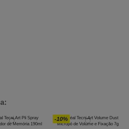
a:
-10%