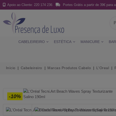
Apoio ao Cliente: 220 174 236
Portes Grátis a partir de 39€ para a
CABELEIREIRO
ESTÉTICA
MANICURE
BAR
Início
Cabeleireiro
Marcas Produtos Cabelo
L'Oreal
-10%