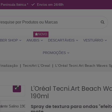
 Península Ibérica *
Envíos em 24/48h
NOVO
BER SHOP
ANUBIS
DESCARTÁVEIS
VESTUÁRIO
PROMOÇÕES
Finalização
TecniArt L'Oreal
L'Oréal Tecni.Art Beach Waves S
L'Oréal Tecni.Art Beach W
190ml
Spray de textura para ondas "efe
mate.