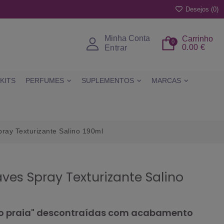
Desejos (
0
)
Minha Conta
Carrinho
0
0.00 €
Entrar
KITS
PERFUMES
SUPLEMENTOS
MARCAS
pray Texturizante Salino 190ml
aves Spray Texturizante Salino
ito praia" descontraídas com acabamento