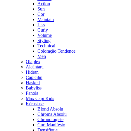
Action
Sun
Cor
Maintain
Liss
Curly
Volume
Styling
Technical
Coloração Tendence
Men
Olaplex
Alcântara
Hidran
Capicilin
Haskell
Babyliss
Fanola
Max Capi Kids
Kérastase
Blond Absolu
Chroma Absolu
Chronologiste
Curl Manifesto
Densifique