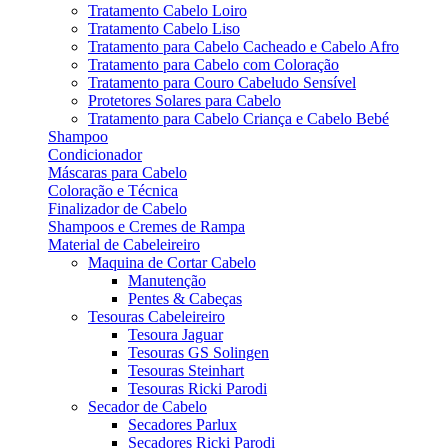
Tratamento Cabelo Loiro
Tratamento Cabelo Liso
Tratamento para Cabelo Cacheado e Cabelo Afro
Tratamento para Cabelo com Coloração
Tratamento para Couro Cabeludo Sensível
Protetores Solares para Cabelo
Tratamento para Cabelo Criança e Cabelo Bebé
Shampoo
Condicionador
Máscaras para Cabelo
Coloração e Técnica
Finalizador de Cabelo
Shampoos e Cremes de Rampa
Material de Cabeleireiro
Maquina de Cortar Cabelo
Manutenção
Pentes & Cabeças
Tesouras Cabeleireiro
Tesoura Jaguar
Tesouras GS Solingen
Tesouras Steinhart
Tesouras Ricki Parodi
Secador de Cabelo
Secadores Parlux
Secadores Ricki Parodi