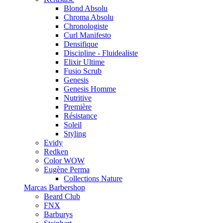
Blond Absolu
Chroma Absolu
Chronologiste
Curl Manifesto
Densifique
Discipline - Fluidealiste
Elixir Ultime
Fusio Scrub
Genesis
Genesis Homme
Nutritive
Première
Résistance
Soleil
Styling
Evidy
Redken
Color WOW
Eugène Perma
Collections Nature
Marcas Barbershop
Beard Club
FNX
Barburys