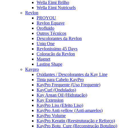
Wella Eimi Brilho
Wella Eimi Nutricurls
Revlon
PROYOU
Revlon Equave
Orofluido
Outros Técnicos
Descolorantes da Revlon
Uniq One
Revlonissimo 45 Days
Coloração da Revlon
Magnet
Lasting Shape
Kaypro
Oxidantes / Descolorantes da Kay Line
Tinta para Cabelo KayPro
KayPro Frequente (Uso Frequente)
KayCurl (Ondulados)
Kay Argan Oil (Hidratação)
Kay Extension
KayPro Liss (Efeito Liso)
KayPro Anti-yellow (Anti-amarelos)
KayPro Volume
KayPro Keratin (Reestruturação e Reforço)
KayPro Botu_Cure (Reconstrução Botulino)