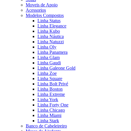
Moveis de Apoio
Acessorios
Modelos Compostos
Linha Status
Linha Elegance
Linha Kubo
Linha Náutica
Linha Natuzzi
Linha Oly
Linha Panamera
Linha Glam
Linha Gaudi
Linha Galeone Gold
Linha Zoe
Linha Square
Linha Bolt Privé
Linha Boston
Linha Extreme
Linha York
Linha Forty One
Linha Chicago
Linha Miami
Linha Stark
Banco de Cabeleireiro