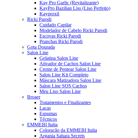
Kay Pro Garlic (Revitalizante)
KayPro Bazilian Liss (Liso Perfeito)
Kayproxil
Ricki Parodi
Cuidado Capilar
Modelador de Cabelo Ricki Parodi
Escovas Ricki Parodi
Pranchas Ricki Parodi
Gota Dourada
Salon Line
Gelatina Salon Line
Ativador de Cachos Salon Line
Creme de Pentear Salon Line
Salon Line Kit Completo
Máscara Matizadora Salon Line
Salon Line SOS Cachos
Meu Liso Salon Line
Broaer
Tratamentos e Finalizantes
Lacas
Espumas
Técnicos
EMMEBI Italia
Coloração da EMMEBI Italia
Argania Sahara Secrets