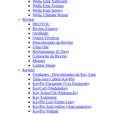
Wella Eimi Nutricurls
Wella Eimi Textura
Wella Eimi Sprays
Wella Ultimate Repair
Revlon
PROYOU
Revlon Equave
Orofluido
Outros Técnicos
Descolorantes da Revlon
Uniq One
Revlonissimo 45 Days
Coloração da Revlon
Magnet
Lasting Shape
Kaypro
Oxidantes / Descolorantes da Kay Line
Tinta para Cabelo KayPro
KayPro Frequente (Uso Frequente)
KayCurl (Ondulados)
Kay Argan Oil (Hidratação)
Kay Extension
KayPro Liss (Efeito Liso)
KayPro Anti-yellow (Anti-amarelos)
KayPro Volume