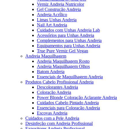
Verniz Andreia Nutricolor
Gel Construção Andreia
Andreia Acrílico
Limas Unhas Andreia
Nail Art Andreia
Cuidados com Unhas Andreia Lab
Acessórios para Unhas Andreia
Complementos para Unhas Andreia
Equipamentos para Unhas Andreia
True Pure Verniz Gel Vegan
Andreia Maquilhagem
Andreia Maquilhagem Rosto
Andreia Maquilhagem Olhos
Batom Andreia
Essenciais de Maquilhagem Andreia
Produtos Cabelo Profissional Andreia
Descolorantes Andreia
Coloração Andreia
Power Blonde Coloração Aclarante Andreia
Cuidados Cabelo Pintado Andreia
Essenciais para Coloração Andreia
Escovas Andreia
Cuidados com a Pele Andreia
Desinfeção com Andreia Profissional
Expositores Andreia Profissional