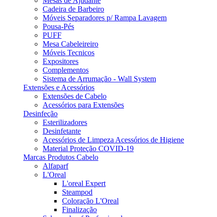
Mesas de Ajudante
Cadeira de Barbeiro
Móveis Separadores p/ Rampa Lavagem
Pousa-Pés
PUFF
Mesa Cabeleireiro
Móveis Tecnicos
Expositores
Complementos
Sistema de Arrumação - Wall System
Extensões e Acessórios
Extensões de Cabelo
Acessórios para Extensões
Desinfeção
Esterilizadores
Desinfetante
Acessórios de Limpeza Acessórios de Higiene
Material Proteção COVID-19
Marcas Produtos Cabelo
Alfaparf
L'Oreal
L'oreal Expert
Steampod
Coloração L'Oreal
Finalização