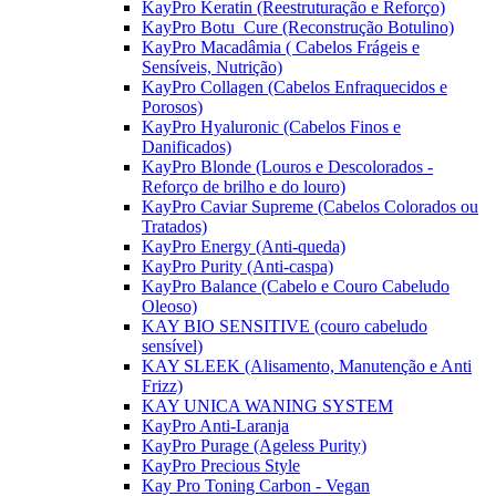
KayPro Keratin (Reestruturação e Reforço)
KayPro Botu_Cure (Reconstrução Botulino)
KayPro Macadâmia ( Cabelos Frágeis e
Sensíveis, Nutrição)
KayPro Collagen (Cabelos Enfraquecidos e
Porosos)
KayPro Hyaluronic (Cabelos Finos e
Danificados)
KayPro Blonde (Louros e Descolorados -
Reforço de brilho e do louro)
KayPro Caviar Supreme (Cabelos Colorados ou
Tratados)
KayPro Energy (Anti-queda)
KayPro Purity (Anti-caspa)
KayPro Balance (Cabelo e Couro Cabeludo
Oleoso)
KAY BIO SENSITIVE (couro cabeludo
sensível)
KAY SLEEK (Alisamento, Manutenção e Anti
Frizz)
KAY UNICA WANING SYSTEM
KayPro Anti-Laranja
KayPro Purage (Ageless Purity)
KayPro Precious Style
Kay Pro Toning Carbon - Vegan