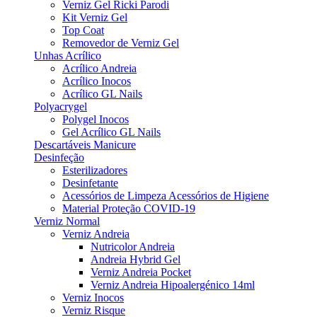
Verniz Gel Ricki Parodi
Kit Verniz Gel
Top Coat
Removedor de Verniz Gel
Unhas Acrílico
Acrílico Andreia
Acrílico Inocos
Acrílico GL Nails
Polyacrygel
Polygel Inocos
Gel Acrílico GL Nails
Descartáveis Manicure
Desinfeção
Esterilizadores
Desinfetante
Acessórios de Limpeza Acessórios de Higiene
Material Proteção COVID-19
Verniz Normal
Verniz Andreia
Nutricolor Andreia
Andreia Hybrid Gel
Verniz Andreia Pocket
Verniz Andreia Hipoalergénico 14ml
Verniz Inocos
Verniz Risque