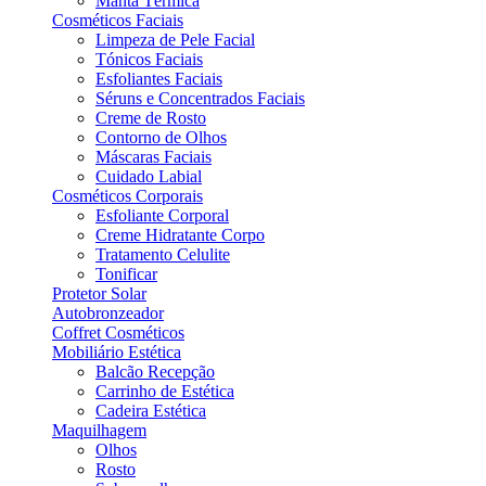
Manta Térmica
Cosméticos Faciais
Limpeza de Pele Facial
Tónicos Faciais
Esfoliantes Faciais
Séruns e Concentrados Faciais
Creme de Rosto
Contorno de Olhos
Máscaras Faciais
Cuidado Labial
Cosméticos Corporais
Esfoliante Corporal
Creme Hidratante Corpo
Tratamento Celulite
Tonificar
Protetor Solar
Autobronzeador
Coffret Cosméticos
Mobiliário Estética
Balcão Recepção
Carrinho de Estética
Cadeira Estética
Maquilhagem
Olhos
Rosto