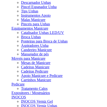
Descarnador Unhas
Pincel Espanador Unha
Tips Unhas
Instrumentos Apoio
Malas Manicure
Pinceis para Unhas
Equipamentos Manicure
Catalisador Unhas LED/UV
Broca Unhas
Ponteiras para Broca de Unhas
Aspiradores Unha
Candeeiro Manicure
Massajador de pés
Moveis para Manicure
Mesas de Manicure
Cadeiras Manicure
Cadeiras Pedicure
Apoio Manicure e Pedicure
Carrinhos Manicure
Pedicure
Tratamento Calos
Expositores / Mostruários
INOCOS
INOCOS Verniz Gel
INOCOS Verniz Unhas