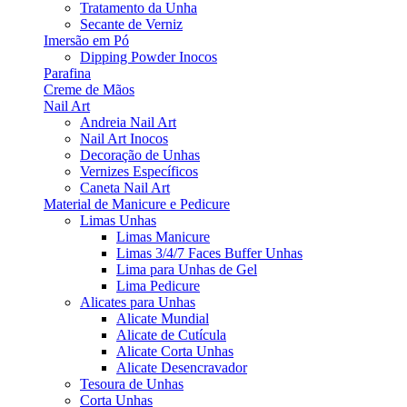
Tratamento da Unha
Secante de Verniz
Imersão em Pó
Dipping Powder Inocos
Parafina
Creme de Mãos
Nail Art
Andreia Nail Art
Nail Art Inocos
Decoração de Unhas
Vernizes Específicos
Caneta Nail Art
Material de Manicure e Pedicure
Limas Unhas
Limas Manicure
Limas 3/4/7 Faces Buffer Unhas
Lima para Unhas de Gel
Lima Pedicure
Alicates para Unhas
Alicate Mundial
Alicate de Cutícula
Alicate Corta Unhas
Alicate Desencravador
Tesoura de Unhas
Corta Unhas