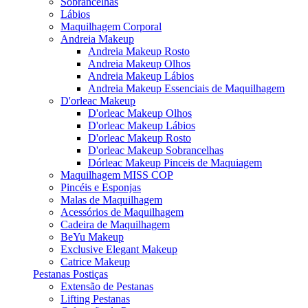
Sobrancelhas
Lábios
Maquilhagem Corporal
Andreia Makeup
Andreia Makeup Rosto
Andreia Makeup Olhos
Andreia Makeup Lábios
Andreia Makeup Essenciais de Maquilhagem
D'orleac Makeup
D'orleac Makeup Olhos
D'orleac Makeup Lábios
D'orleac Makeup Rosto
D'orleac Makeup Sobrancelhas
Dórleac Makeup Pinceis de Maquiagem
Maquilhagem MISS COP
Pincéis e Esponjas
Malas de Maquilhagem
Acessórios de Maquilhagem
Cadeira de Maquilhagem
BeYu Makeup
Exclusive Elegant Makeup
Catrice Makeup
Pestanas Postiças
Extensão de Pestanas
Lifting Pestanas