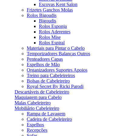
Escovas Kent Salon
Frizetes Ganchos Molas
Rolos Bigoudis
Bigoudis
Rolos Esponja
Rolos Aderentes
Rolos Mise
Rolos Espiral
Materiais para Pintar o Cabelo
Temporizadores Balanças Outros
Penteadores Capas
Espelhos de Mão
Organizadores Suportes Apoios
Treino para Cabeleireiros
Bolsas de Cabeleireiro
Royal Secret By Ricki Parodi
Descartáveis de Cabeleireiro
Maquiagem para Cabelo
Malas Cabeleireiro
Mobiliário Cabeleireiro
Rampa de Lavagem
Cadeira de Cabeleireiro
Espelhos
Recepções
Sofas