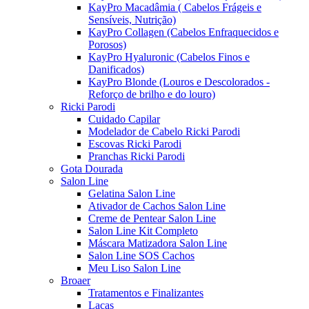
KayPro Macadâmia ( Cabelos Frágeis e
Sensíveis, Nutrição)
KayPro Collagen (Cabelos Enfraquecidos e
Porosos)
KayPro Hyaluronic (Cabelos Finos e
Danificados)
KayPro Blonde (Louros e Descolorados -
Reforço de brilho e do louro)
Ricki Parodi
Cuidado Capilar
Modelador de Cabelo Ricki Parodi
Escovas Ricki Parodi
Pranchas Ricki Parodi
Gota Dourada
Salon Line
Gelatina Salon Line
Ativador de Cachos Salon Line
Creme de Pentear Salon Line
Salon Line Kit Completo
Máscara Matizadora Salon Line
Salon Line SOS Cachos
Meu Liso Salon Line
Broaer
Tratamentos e Finalizantes
Lacas