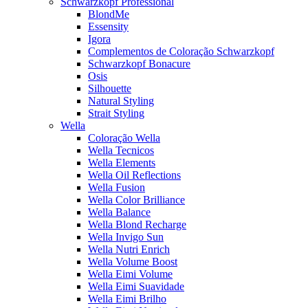
Schwarzkopf Professional
BlondMe
Essensity
Igora
Complementos de Coloração Schwarzkopf
Schwarzkopf Bonacure
Osis
Silhouette
Natural Styling
Strait Styling
Wella
Coloração Wella
Wella Tecnicos
Wella Elements
Wella Oil Reflections
Wella Fusion
Wella Color Brilliance
Wella Balance
Wella Blond Recharge
Wella Invigo Sun
Wella Nutri Enrich
Wella Volume Boost
Wella Eimi Volume
Wella Eimi Suavidade
Wella Eimi Brilho