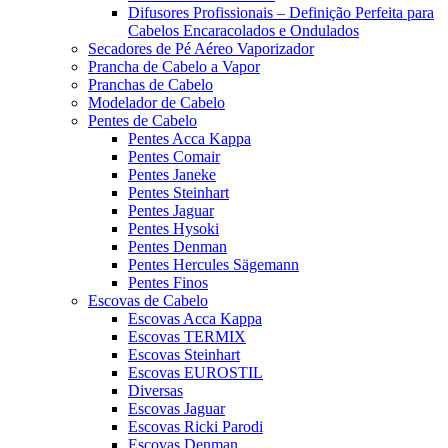
Difusores Profissionais – Definição Perfeita para
Cabelos Encaracolados e Ondulados
Secadores de Pé Aéreo Vaporizador
Prancha de Cabelo a Vapor
Pranchas de Cabelo
Modelador de Cabelo
Pentes de Cabelo
Pentes Acca Kappa
Pentes Comair
Pentes Janeke
Pentes Steinhart
Pentes Jaguar
Pentes Hysoki
Pentes Denman
Pentes Hercules Sägemann
Pentes Finos
Escovas de Cabelo
Escovas Acca Kappa
Escovas TERMIX
Escovas Steinhart
Escovas EUROSTIL
Diversas
Escovas Jaguar
Escovas Ricki Parodi
Escovas Denman