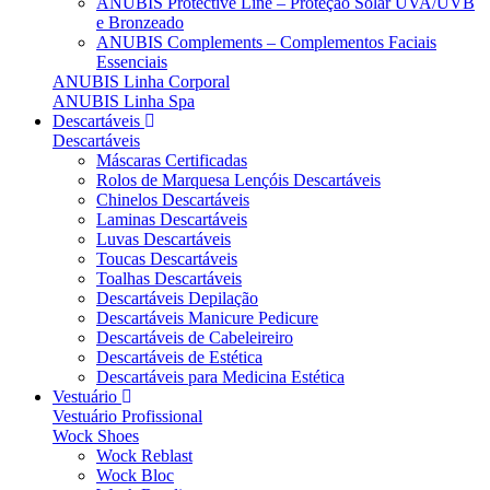
ANUBIS Protective Line – Proteção Solar UVA/UVB
e Bronzeado
ANUBIS Complements – Complementos Faciais
Essenciais
ANUBIS Linha Corporal
ANUBIS Linha Spa
Descartáveis
Descartáveis
Máscaras Certificadas
Rolos de Marquesa Lençóis Descartáveis
Chinelos Descartáveis
Laminas Descartáveis
Luvas Descartáveis
Toucas Descartáveis
Toalhas Descartáveis
Descartáveis Depilação
Descartáveis Manicure Pedicure
Descartáveis de Cabeleireiro
Descartáveis de Estética
Descartáveis para Medicina Estética
Vestuário
Vestuário Profissional
Wock Shoes
Wock Reblast
Wock Bloc