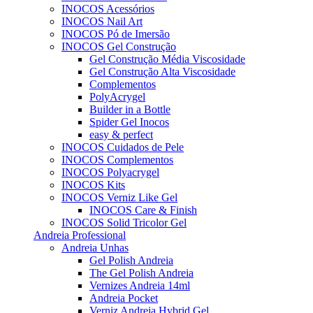
INOCOS Acessórios
INOCOS Nail Art
INOCOS Pó de Imersão
INOCOS Gel Construção
Gel Construção Média Viscosidade
Gel Construção Alta Viscosidade
Complementos
PolyAcrygel
Builder in a Bottle
Spider Gel Inocos
easy & perfect
INOCOS Cuidados de Pele
INOCOS Complementos
INOCOS Polyacrygel
INOCOS Kits
INOCOS Verniz Like Gel
INOCOS Care & Finish
INOCOS Solid Tricolor Gel
Andreia Professional
Andreia Unhas
Gel Polish Andreia
The Gel Polish Andreia
Vernizes Andreia 14ml
Andreia Pocket
Verniz Andreia Hybrid Gel