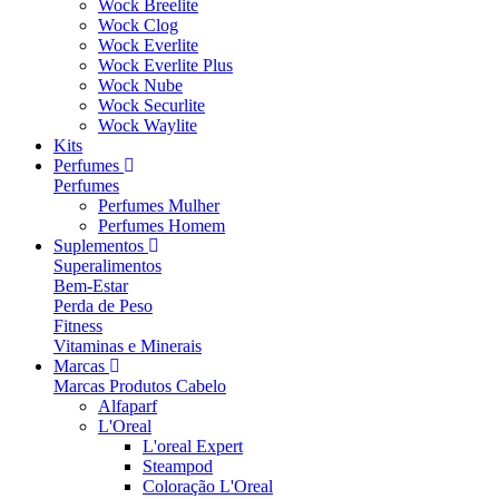
Wock Breelite
Wock Clog
Wock Everlite
Wock Everlite Plus
Wock Nube
Wock Securlite
Wock Waylite
Kits
Perfumes
Perfumes
Perfumes Mulher
Perfumes Homem
Suplementos
Superalimentos
Bem-Estar
Perda de Peso
Fitness
Vitaminas e Minerais
Marcas
Marcas Produtos Cabelo
Alfaparf
L'Oreal
L'oreal Expert
Steampod
Coloração L'Oreal