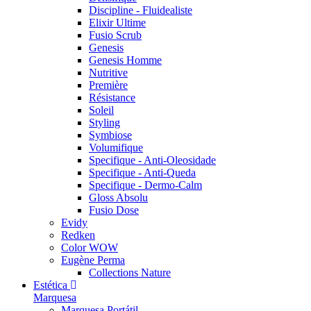
Discipline - Fluidealiste
Elixir Ultime
Fusio Scrub
Genesis
Genesis Homme
Nutritive
Première
Résistance
Soleil
Styling
Symbiose
Volumifique
Specifique - Anti-Oleosidade
Specifique - Anti-Queda
Specifique - Dermo-Calm
Gloss Absolu
Fusio Dose
Evidy
Redken
Color WOW
Eugène Perma
Collections Nature
Estética
Marquesa
Marquesa Portátil