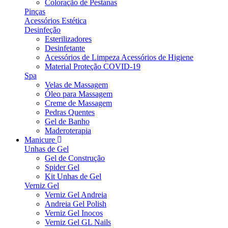
Coloração de Pestanas
Pinças
Acessórios Estética
Desinfeção
Esterilizadores
Desinfetante
Acessórios de Limpeza Acessórios de Higiene
Material Proteção COVID-19
Spa
Velas de Massagem
Óleo para Massagem
Creme de Massagem
Pedras Quentes
Gel de Banho
Maderoterapia
Manicure
Unhas de Gel
Gel de Construção
Spider Gel
Kit Unhas de Gel
Verniz Gel
Verniz Gel Andreia
Andreia Gel Polish
Verniz Gel Inocos
Verniz Gel GL Nails