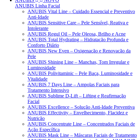
ANUBIS
NOVO
ANUBIS Linha Facial
ANUBIS Vital Line – Cuidado Essencial e Preventivo
Anti-Idade
ANUBIS Sensitive Care – Pele Sensível, Reativa e
Intolerante
ANUBIS Regul Oil – Pele Oleosa, Brilho e Acne
ANUBIS Total Hydrating – Hidratação Profunda e
Conforto Diário
ANUBIS New Even – Oxigenação e Renovação da
Pele
ANUBIS Shining Line – Manchas, Tom Irregular e
Luminosidade
ANUBIS Polivitaminic – Pele Baça, Luminosidade e
Vitalidade
ANUBIS 7 Days Line – Ampolas Faciais para
Tratamento Intensivo
ANUBIS Sublime D-Lift – Lifting e Reafirmação
Facial
ANUBIS Excellence – Solução Anti-Idade Preventiva
ANUBIS Effectivity – Envelhecimento, Flacidez e
Nutrição
ANUBIS Concentrate Line – Concentrados Faciais de
Ação Específica
ANUBIS Mask Line – Máscaras Faciais de Tratamento