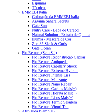
Espumas
Técnicos
EMMEBI Italia
Coloração da EMMEBI Italia
Argania Sahara Secrets
Gate Sun
Nutry Care - Baba de Caracol
Natural Solution - Extrato de Quinoa
Illumia - Máscara de Cor
Zero35 Sleek & Curls
Gate Ocean
Fio Restore (Sem Sal)
Fio Restore Reconstrução Capilar
Fio Restore Antiqueda
Fio Restore Capillary Shock
Fio Restore Extreme Hydrate
Fio Restore Intense Liss
Fio Restore Matizante
Fio Restore Nano Repair
Fio Restore Cachos Mais(+)
Fio Restore Hidrata Mais(+)
Fio Restore Lisos Mais(+)
Fio Restore Termic Selagem
Fio Restore Vigori Trat
Afro Vida (Sem Sal)