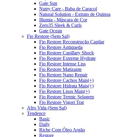
Gate Sun
Nutry Care - Baba de Caracol
Natural Solution - Extrato de Quinoa
Illumia - Máscara de Cor
Zero35 Sleek & Curls
Gate Ocean
Fio Restore (Sem Sal)
Fio Restore Reconstrução Capilar
Fio Restore Antiqueda
Fio Restore Capillary Shock
Fio Restore Extreme Hydrate
Fio Restore Intense Liss
Fio Restore Matizante
Fio Restore Nano Repair
Fio Restore Cachos Mais(+)
Fio Restore Hidrata Mais(+)
Fio Restore Lisos Mais(+)
Fio Restore Termic Selagem
Fio Restore Vigori Trat
Afro Vida (Sem Sal)
Tendence
Basic
Daily
Riche Com Óleo Argão
Restore