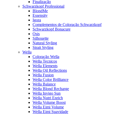
Finalização
Schwarzkopf Professional
BlondMe
Essensity
Igora
Complementos de Coloração Schwarzkopf
Schwarzkopf Bonacure
Osis
Silhouette
Natural Styling
Strait Styling
Wella
Coloração Wella
Wella Tecnicos
Wella Elements
Wella Oil Reflections
Wella Fusion
Wella Color Brilliance
Wella Balance
Wella Blond Recharge
Wella Invigo Sun
Wella Nutri Enrich
Wella Volume Boost
Wella Eimi Volume
Wella Eimi Suavidade