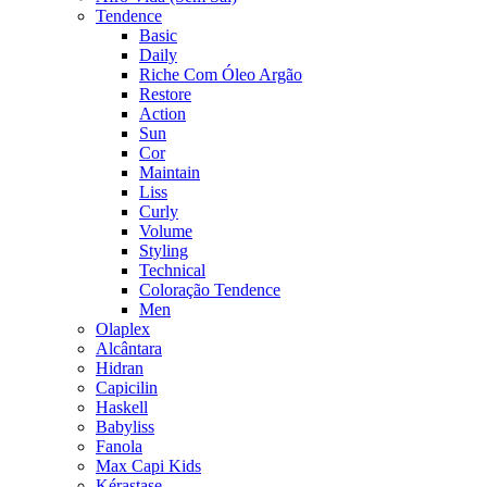
Tendence
Basic
Daily
Riche Com Óleo Argão
Restore
Action
Sun
Cor
Maintain
Liss
Curly
Volume
Styling
Technical
Coloração Tendence
Men
Olaplex
Alcântara
Hidran
Capicilin
Haskell
Babyliss
Fanola
Max Capi Kids
Kérastase