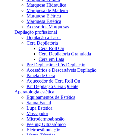
Marquesa Hidraulica
Marquesa de Madeira
Marquesa Elétrica
Marquesa Estética
Acessórios Marquesas
Depilação profissional
Depilação a Laser
Cera Depilatória
Cera Roll On
Cera Depilatoria Granulada
Cera em Lata
Pré Depilação e Pós Depilação
Acessórios e Descartáveis Depilação
Panela de Cera
Aquecedor de Cera Roll On
Kit Depilação Cera Quente
Aparatologia estética
Equipamentos de Estética
Sauna Facial
Lupa Estética
Massajador
Microdermoabrasão
Peeling Ultrassónico
Eletroestimulação