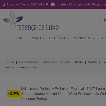
Apoio ao Cliente: 220 174 236
Portes Grátis a partir de 39€ para a
CABELEIREIRO
ESTÉTICA
MANICURE
BAR
Início
Cabeleireiro
Marcas Produtos Cabelo
Wella
Co
Wella Professionals
-10%