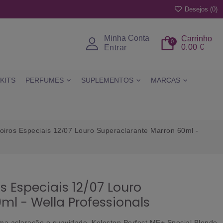
Desejos (
0
)
Minha Conta
Carrinho
0
0.00 €
Entrar
KITS
PERFUMES
SUPLEMENTOS
MARCAS
oiros Especiais 12/07 Louro Superaclarante Marron 60ml -
s Especiais 12/07 Louro
ml - Wella Professionals
ma aclaração e suavidade, Koleston Perfect ME+ Special Blonde