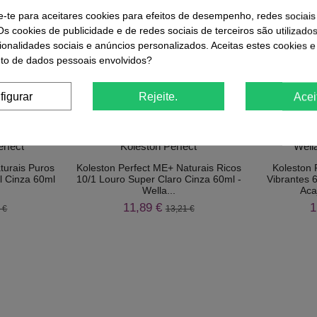
e-te para aceitares cookies para efeitos de desempenho, redes sociais
Os cookies de publicidade e de redes sociais de terceiros são utilizado
ionalidades sociais e anúncios personalizados. Aceitas estes cookies e
6 Outros Produtos Na Mesma Categori
o de dados pessoais envolvidos?
figurar
Rejeite.
Acei
-10%
-10%
turais Puros
Koleston Perfect ME+ Naturais Ricos
Koleston 
l Cinza 60ml
10/1 Louro Super Claro Cinza 60ml -
Vibrantes 
Wella...
Aca
11,89 €
1
 €
13,21 €