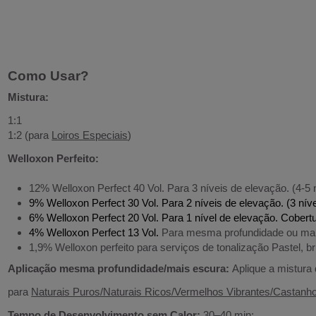
Como Usar?
Mistura:
1:1
1:2 (para
Loiros Especiais
)
Welloxon Perfeito:
12% Welloxon Perfect 40 Vol. Para 3 níveis de elevação. (4-5
9% Welloxon Perfect 30 Vol.
Para 2 níveis de elevação. (3 nív
6% Welloxon Perfect 20 Vol.
Para 1 nível de elevação. Cobert
4% Welloxon Perfect 13 Vol.
Para mesma profundidade ou mais 
1,9% Welloxon perfeito para serviços de tonalização Pastel, b
Aplicação mesma profundidade/mais escura:
Aplique a mistura
para
Naturais Puros/Naturais Ricos/Vermelhos Vibrantes/Castanh
Tempo de Desenvolvimento sem Calor:
30–40 min;