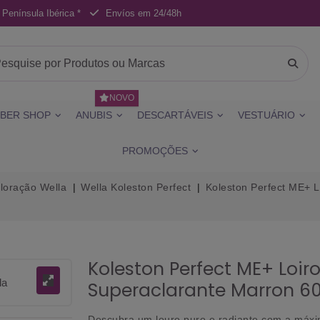
 Península Ibérica *
Envíos em 24/48h
NOVO
BER SHOP
ANUBIS
DESCARTÁVEIS
VESTUÁRIO
PROMOÇÕES
loração Wella
Wella Koleston Perfect
Koleston Perfect ME+ L
Koleston Perfect ME+ Loiro
Superaclarante Marron 60
Descubra um louro puro e radiante com a máxi