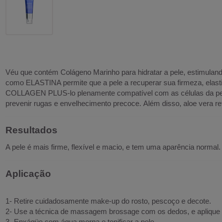
Véu que contém Colágeno Marinho para hidratar a pele, estimulando
como ELASTINA permite que a pele a recuperar sua firmeza, elasti
COLLAGEN PLUS-lo plenamente compatível com as células da pele 
prevenir rugas e envelhecimento precoce. Além disso, aloe vera re
Resultados
A pele é mais firme, flexível e macio, e tem uma aparência normal.
Aplicação
1- Retire cuidadosamente make-up do rosto, pescoço e decote.
2- Use a técnica de massagem brossage com os dedos, e aplique
3- Enxágüe com água morna e tonificar a pele.