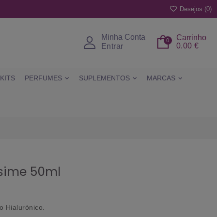
Desejos (
0
)
Minha Conta
Carrinho
0
0.00 €
Entrar
KITS
PERFUMES
SUPLEMENTOS
MARCAS
ssime 50ml
o Hialurónico
.