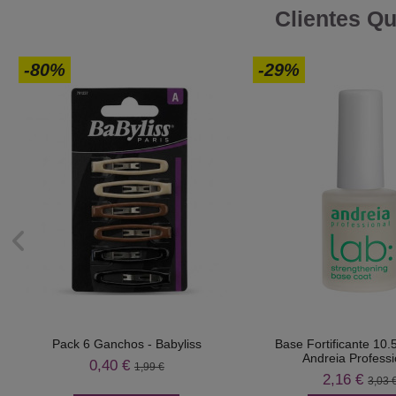
Clientes Q
-80%
-29%
Pack 6 Ganchos - Babyliss
Base Fortificante 10.
Andreia Professi
0,40 €
1,99 €
2,16 €
3,03 