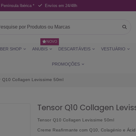
 Península Ibérica *
Envíos em 24/48h
NOVO
BER SHOP
ANUBIS
DESCARTÁVEIS
VESTUÁRIO
PROMOÇÕES
r Q10 Collagen Levissime 50ml
Tensor Q10 Collagen Levi
Tensor Q10 Collagen Levissime 50ml
Creme Reafirmante com
Q10
,
Colagénio
e
Ácid