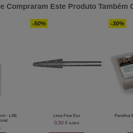
ue Compraram Este Produto Também
-50%
-30%
5ml - LAB
Lima Fina Eco
Parafina 
onal
0,50 €
0,99 €
€