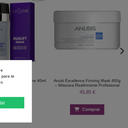
 e
s para te
m Bifásico Levissime 40ml
Anubi Excellence Firming Mask 450g
 o
– Máscara Reafirmante Profissional
27,90 €
45,85 €
tar
Comprar
Comprar