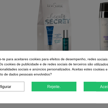
e-te para aceitares cookies para efeitos de desempenho, redes sociais
Os cookies de publicidade e de redes sociais de terceiros são utilizado
ínica Sérum
My Beauty Secret Retinol & Tensor
Dualift Séru
ionalidades sociais e anúncios personalizados. Aceitas estes cookies e
Revitalizante
Q10 Levissime
o de dados pessoais envolvidos?
31,35 €
figurar
Rejeite.
Acei
r
Comprar