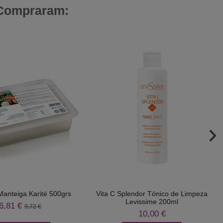
 Compraram:
Manteiga Karité 500grs
Vita C Splendor Tónico de Limpeza
Levissime 200ml
6,81 €
9,72 €
10,00 €