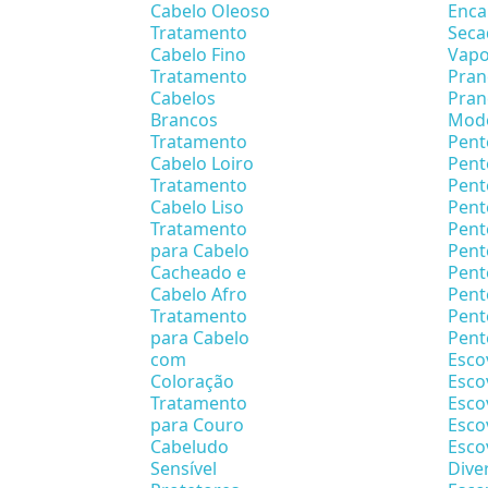
Cabelo Oleoso
Enca
Tratamento
Seca
Cabelo Fino
Vapo
Tratamento
Pran
Cabelos
Pran
Brancos
Mode
Tratamento
Pent
Cabelo Loiro
Pent
Tratamento
Pent
Cabelo Liso
Pent
Tratamento
Pent
para Cabelo
Pent
Cacheado e
Pent
Cabelo Afro
Pen
Tratamento
Pent
para Cabelo
Pent
com
Esco
Coloração
Esco
Tratamento
Esco
para Couro
Esco
Cabeludo
Esco
Sensível
Dive