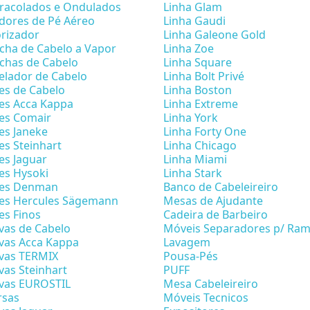
racolados e Ondulados
Linha Glam
dores de Pé Aéreo
Linha Gaudi
rizador
Linha Galeone Gold
cha de Cabelo a Vapor
Linha Zoe
chas de Cabelo
Linha Square
lador de Cabelo
Linha Bolt Privé
es de Cabelo
Linha Boston
es Acca Kappa
Linha Extreme
es Comair
Linha York
es Janeke
Linha Forty One
es Steinhart
Linha Chicago
es Jaguar
Linha Miami
es Hysoki
Linha Stark
tes Denman
Banco de Cabeleireiro
es Hercules Sägemann
Mesas de Ajudante
es Finos
Cadeira de Barbeiro
vas de Cabelo
Móveis Separadores p/ Ra
vas Acca Kappa
Lavagem
vas TERMIX
Pousa-Pés
vas Steinhart
PUFF
vas EUROSTIL
Mesa Cabeleireiro
rsas
Móveis Tecnicos