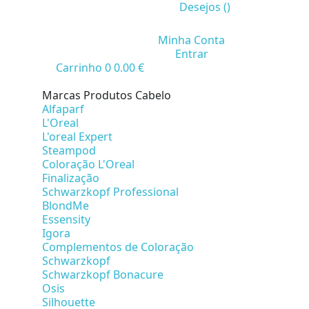
Desejos (
)
Minha Conta
Entrar
Carrinho
0
0.00 €
Marcas Produtos Cabelo
Alfaparf
L'Oreal
L'oreal Expert
Steampod
Coloração L'Oreal
Finalização
Schwarzkopf Professional
BlondMe
Essensity
Igora
Complementos de Coloração
Schwarzkopf
Schwarzkopf Bonacure
Osis
Silhouette