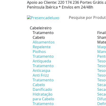
Apoio ao Cliente: 220 174 236
Portes Grátis 
Península Ibérica *
Envíos em 24/48h
Cabeleireiro
Tratamento
Fina
Cabelo
Sham
Alisamentos
Mate
Repelente
Maqu
Piolhos
Man
Tratamento
Pent
Antiqueda
Teso
Tratamento
Teso
Anticaspa
Teso
Anti Frizz
Teso
Tratamento
Teso
Cabelo
Seca
Danificado
Seca
Hidratação
Seca
para Cabelo
Difu
Tratamento
Defi