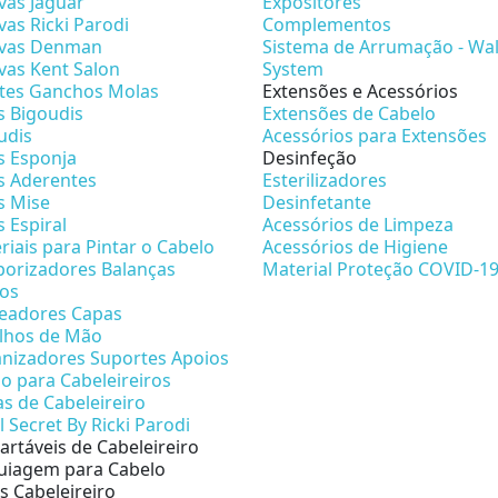
vas Jaguar
Expositores
vas Ricki Parodi
Complementos
vas Denman
Sistema de Arrumação - Wal
vas Kent Salon
System
etes Ganchos Molas
Extensões e Acessórios
s Bigoudis
Extensões de Cabelo
udis
Acessórios para Extensões
s Esponja
Desinfeção
s Aderentes
Esterilizadores
s Mise
Desinfetante
s Espiral
Acessórios de Limpeza
riais para Pintar o Cabelo
Acessórios de Higiene
orizadores Balanças
Material Proteção COVID-1
os
eadores Capas
lhos de Mão
nizadores Suportes Apoios
no para Cabeleireiros
as de Cabeleireiro
l Secret By Ricki Parodi
artáveis de Cabeleireiro
iagem para Cabelo
s Cabeleireiro