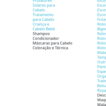
Protetores
Esco
Solares para
Esco
Cabelo
Esco
Tratamento
Esco
para Cabelo
Friz
Criança e
Rolo
Cabelo Bebé
Bigo
Shampoo
Rolo
Condicionador
Rolo
Máscaras para Cabelo
Rolo
Coloração e Técnica
Rolo
Mate
Temp
Outr
Pent
Espe
Orga
Trei
Bols
Roya
Desc
Maqu
Mala