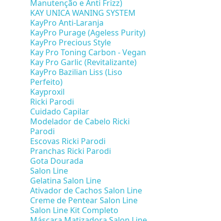
Manutenção e Anti Frizz)
KAY UNICA WANING SYSTEM
KayPro Anti-Laranja
KayPro Purage (Ageless Purity)
KayPro Precious Style
Kay Pro Toning Carbon - Vegan
Kay Pro Garlic (Revitalizante)
KayPro Bazilian Liss (Liso
Perfeito)
Kayproxil
Ricki Parodi
Cuidado Capilar
Modelador de Cabelo Ricki
Parodi
Escovas Ricki Parodi
Pranchas Ricki Parodi
Gota Dourada
Salon Line
Gelatina Salon Line
Ativador de Cachos Salon Line
Creme de Pentear Salon Line
Salon Line Kit Completo
Máscara Matizadora Salon Line