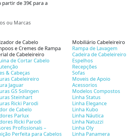
a partir de 39€ para a
lizador de Cabelo
Mobiliário Cabeleireiro
poos e Cremes de Rampa
Rampa de Lavagem
rial de Cabeleireiro
Cadeira de Cabeleireiro
ina de Cortar Cabelo
Espelhos
utenção
Recepções
es & Cabeças
Sofas
uras Cabeleireiro
Moveis de Apoio
ura Jaguar
Acessorios
uras GS Solingen
Modelos Compostos
uras Steinhart
Linha Status
uras Ricki Parodi
Linha Elegance
dor de Cabelo
Linha Kubo
dores Parlux
Linha Náutica
dores Ricki Parodi
Linha Natuzzi
sores Profissionais –
Linha Oly
nição Perfeita para Cabelos
Linha Panamera