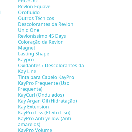
PROYOU
Revlon Equave
l
Orofluido
Outros Técnicos
Descolorantes da Revlon
Uniq One
Revlonissimo 45 Days
Coloração da Revlon
Magnet
Lasting Shape
Kaypro
Oxidantes / Descolorantes da
9
Kay Line
Tinta para Cabelo KayPro
KayPro Frequente (Uso
Frequente)
KayCurl (Ondulados)
Kay Argan Oil (Hidratação)
Kay Extension
KayPro Liss (Efeito Liso)
KayPro Anti-yellow (Anti-
amarelos)
KayPro Volume