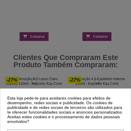
Comprar
Comprar
Clientes Que Compraram Este
Produto Também Compraram:
-27%
-27%
Coloração 8.0 Louro Claro Intenso 100ml
Coloração 4.0 Castanho Intenso 100ml -
- Kaycolor
Kaycolor
Esta loja pede-te para aceitares cookies para efeitos de
3,36 €
3,36 €
4,60 €
4,60 €
desempenho, redes sociais e publicidade. Os cookies de
publicidade e de redes sociais de terceiros são utilizados para
te oferecer funcionalidades sociais e anúncios personalizados.
Aceitas estes cookies e o processamento de dados pessoais
envolvidos?