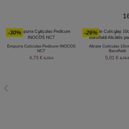
1
-30%
-26%
Empurra Cutículas Pedicure INOCOS
Alicate Cutículas 10c
NC7
Baruffaldi
4,73 €
5,01 €
6,75 €
6,76 