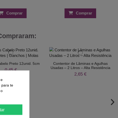
Comprar
Comprar
 Compraram:
abelo Preto 12unid. 5cm
Contentor de Lâminas e Agulhas
Usadas – 2 Litros – Alta Resistência
0,45 €
2,65 €
 e
s para te
 o
tar