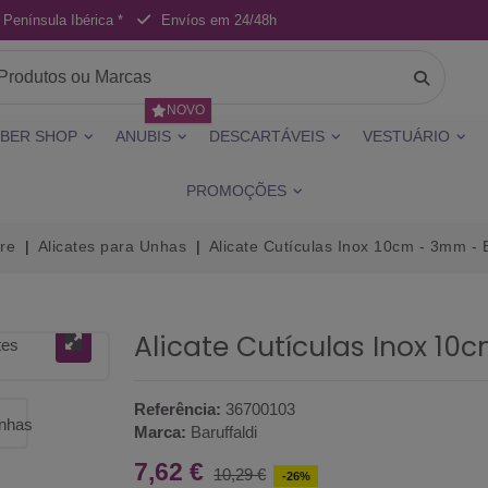
 Península Ibérica *
Envíos em 24/48h
NOVO
BER SHOP
ANUBIS
DESCARTÁVEIS
VESTUÁRIO
PROMOÇÕES
re
Alicates para Unhas
Alicate Cutículas Inox 10cm - 3mm - B
Alicate Cutículas Inox 10
Referência:
36700103
Marca:
Baruffaldi
7,62 €
10,29 €
-26%