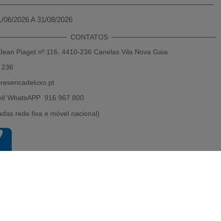
1/06/2026 A 31/08/2026
CONTATOS
Jean Piaget nº 116, 4410-236 Canelas Vila Nova Gaia
 236
resencadeluxo.pt
el/ WhatsAPP 916 967 800
das rede fixa e móvel nacional)
Powered by 2026
Presença de luxo