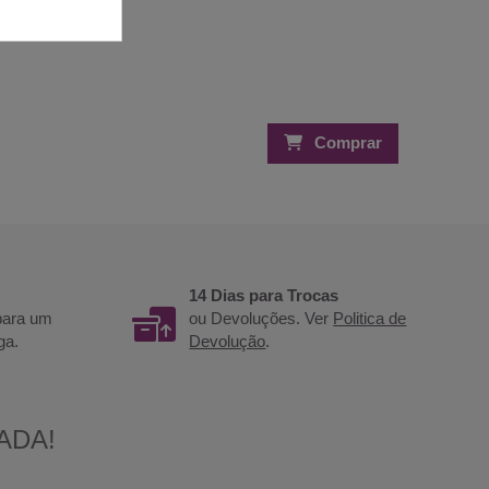
Comprar
14 Dias para Trocas
 para um
ou Devoluções. Ver
Politica de
ga.
Devolução
.