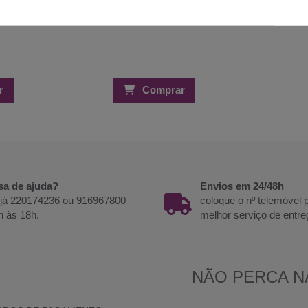
r
Comprar
sa de ajuda?
Envios em 24/48h
 já 220174236 ou 916967800
coloque o nº telemóvel
h às 18h.
melhor serviço de entre