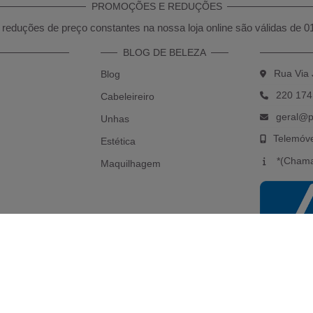
PROMOÇÕES E REDUÇÕES
reduções de preço constantes na nossa loja online são válidas de 0
BLOG DE BELEZA
Rua Via 
Blog
220 174
Cabeleireiro
geral@p
Unhas
Telemóv
Estética
*(Chama
Maquilhagem