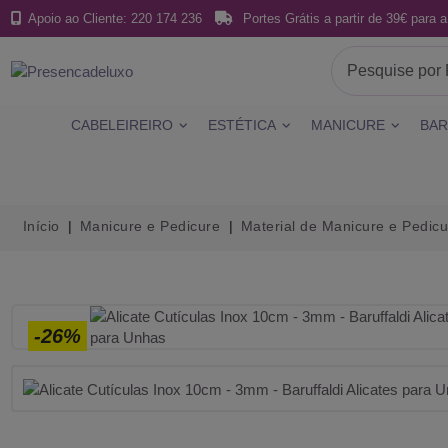
Apoio ao Cliente: 220 174 236
Portes Grátis a partir de 39€ para a
CABELEIREIRO
ESTÉTICA
MANICURE
BAR
Início
Manicure e Pedicure
Material de Manicure e Pedicu
-26%