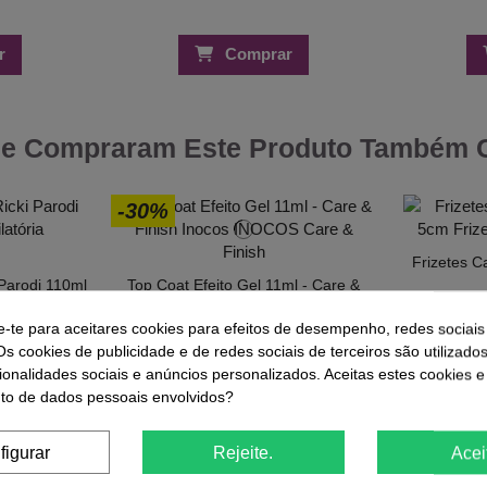
r
Comprar
ue Compraram Este Produto Também
-30%
Frizetes C
Parodi 110ml
Top Coat Efeito Gel 11ml - Care &
ofissional
Finish Inocos
3,01 €
e-te para aceitares cookies para efeitos de desempenho, redes sociais
€
4,29 €
Os cookies de publicidade e de redes sociais de terceiros são utilizado
ionalidades sociais e anúncios personalizados. Aceitas estes cookies e
o de dados pessoais envolvidos?
figurar
Rejeite.
Acei