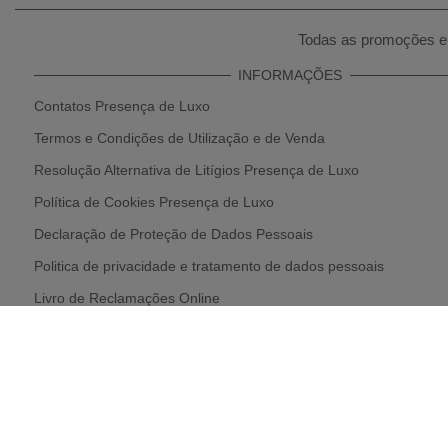
Todas as promoções e 
INFORMAÇÕES
Contatos Presença de Luxo
Termos e Condições de Utilização e de Venda
Resolução Alternativa de Litígios Presença de Luxo
Política de Cookies Presença de Luxo
Declaração de Proteção de Dados Pessoais
Politica de privacidade e tratamento de dados pessoais
Livro de Reclamações Online
Política de Devolução e Reembolso
Parcerias Presença de Luxo
* Condições de Envios e Recolhas